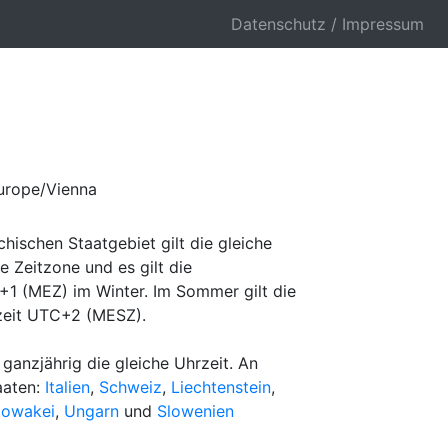
Datenschutz / Impressum
Europe/Vienna
hischen Staatgebiet gilt die gleiche
ne Zeitzone und es gilt die
+1 (MEZ) im Winter. Im Sommer gilt die
zeit UTC+2 (MESZ).
 ganzjährig die gleiche Uhrzeit. An
aaten:
Italien
,
Schweiz
,
Liechtenstein
,
lowakei
,
Ungarn
und
Slowenien