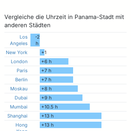
Vergleiche die Uhrzeit in Panama-Stadt mit
anderen Städten
Los
-2
Angeles
h
New York
+1
London
+6
h
Paris
+7
h
Berlin
+7
h
Moskau
+8
h
Dubai
+9
h
Mumbai
+10.5
h
Shanghai
+13
h
Hong
+13
h